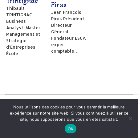
Trintignac
Pirus
Thibault
Jean François
TRINTIGNAC
Pirus Président
Business
Directeur
Analyst (Master
Général
Management et
Fondateur ESCP,
Stratégie
expert
d’Entreprises,
comptable…
École…
Nous utilisons des cookies pour vous garantir la meilleure
expérience sur notre site web. Si vous continuez à utiliser ce
site, nous supposerons que vous en êtes satisfait.
OK